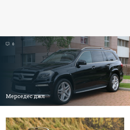
0
Мерседес джл