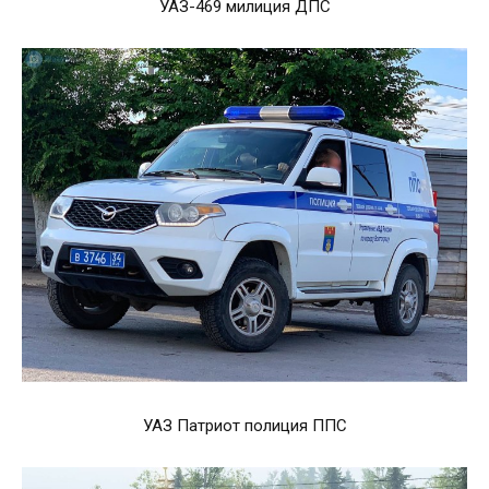
УАЗ-469 милиция ДПС
УАЗ Патриот полиция ППС