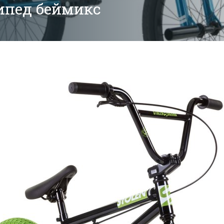
ипед беймикс