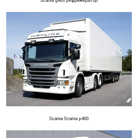
Scania g400 рефрижератор
Scania Scania p400