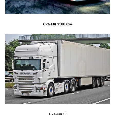
Скания s580 6х4
Скания r5