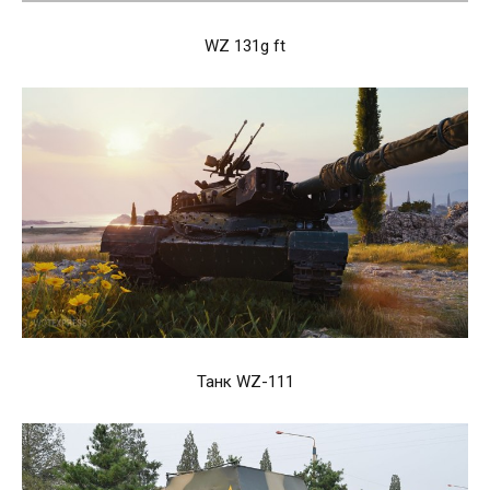
WZ 131g ft
Танк WZ-111