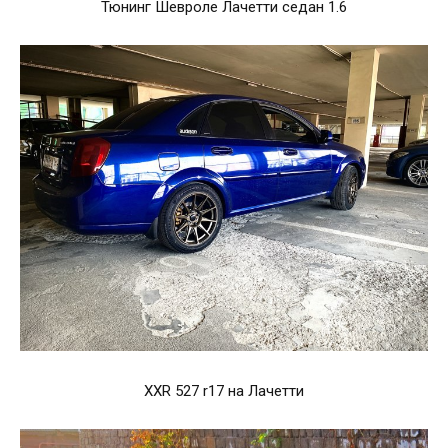
Тюнинг Шевроле Лачетти седан 1.6
XXR 527 r17 на Лачетти