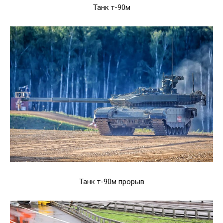
Танк т-90м
Танк т-90м прорыв