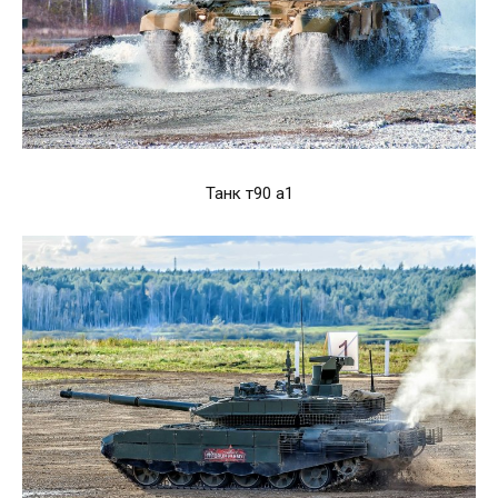
Танк т90 а1