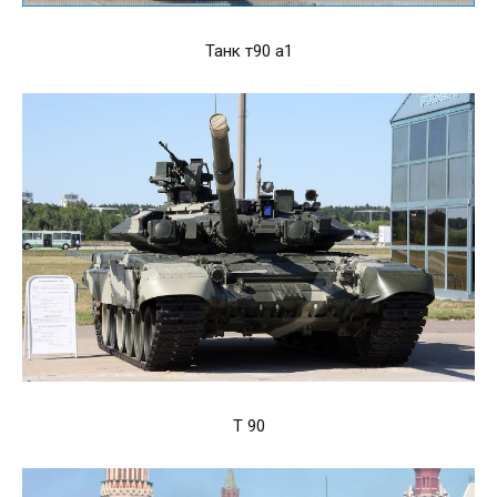
Танк т90 а1
Т 90