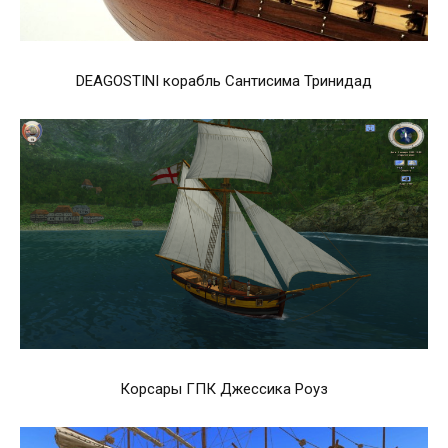
DEAGOSTINI корабль Сантисима Тринидад
Корсары ГПК Джессика Роуз