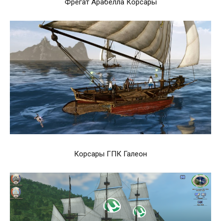
Фрегат Арабелла Корсары
Корсары ГПК Галеон