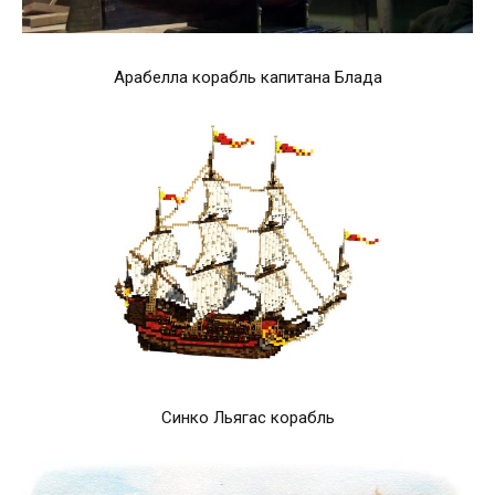
Арабелла корабль капитана Блада
Синко Льягас корабль