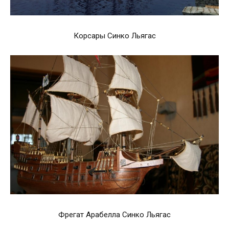
Корсары Синко Льягас
Фрегат Арабелла Синко Льягас