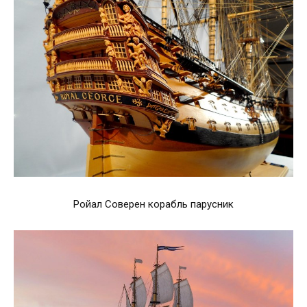
Ройал Соверен корабль парусник