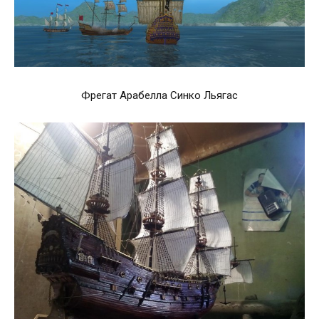
Фрегат Арабелла Синко Льягас