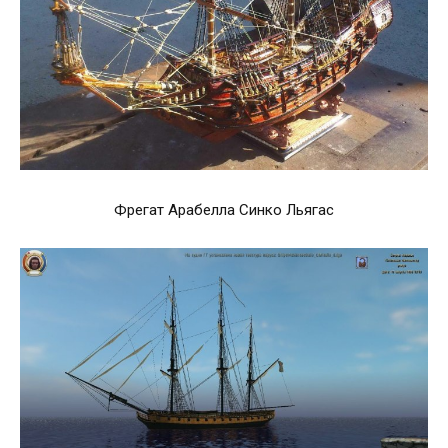
Фрегат Арабелла Синко Льягас