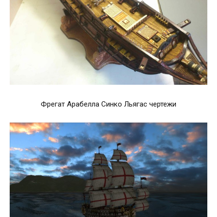
Фрегат Арабелла Синко Льягас чертежи