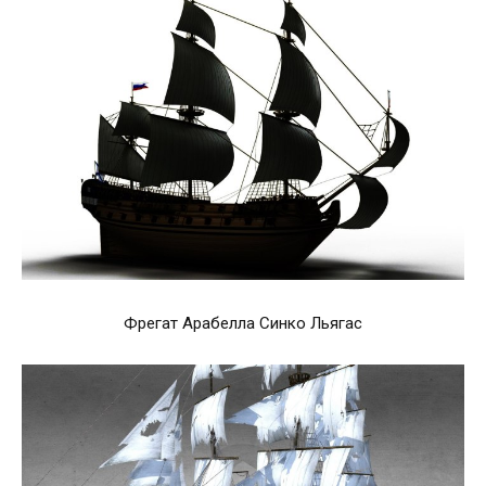
Фрегат Арабелла Синко Льягас