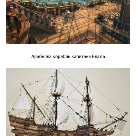
Арабелла корабль капитана Блада