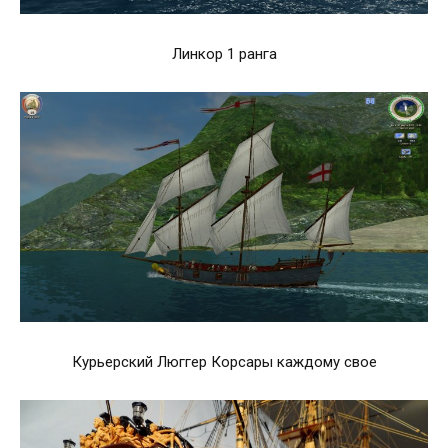
Линкор 1 ранга
Курьерский Люггер Корсары каждому свое