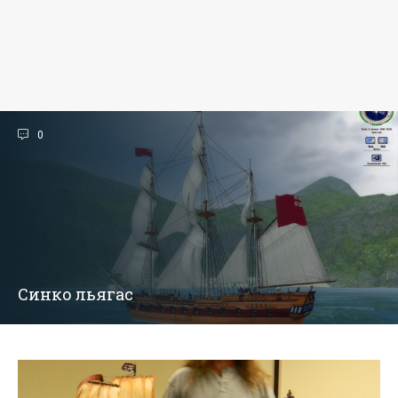
0
Синко льягас