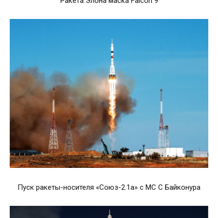
Ракета Элона маска Falcon 9
Пуск ракеты-носителя «Союз-2.1а» с МС С Байконура