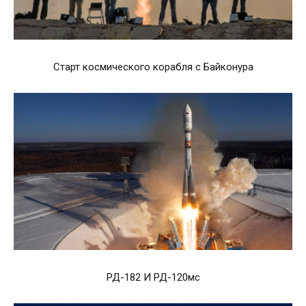
Старт космического корабля с Байконура
РД-182 И РД-120мс