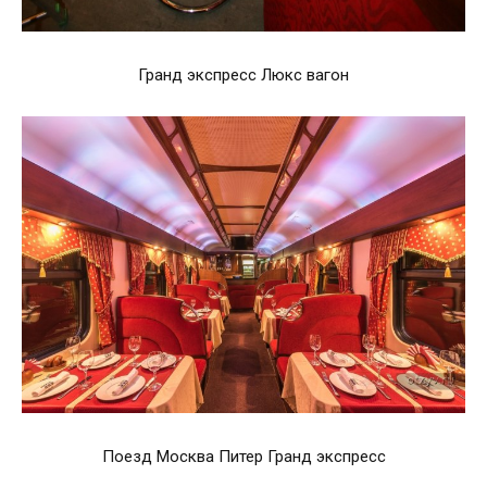
Гранд экспресс Люкс вагон
Поезд Москва Питер Гранд экспресс