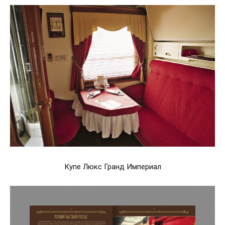
Купе Люкс Гранд Империал