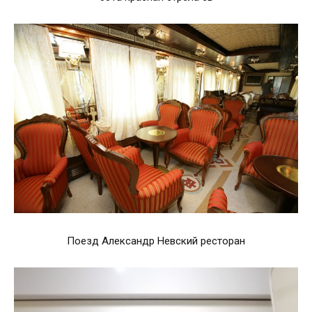
Поезд Александр Невский ресторан