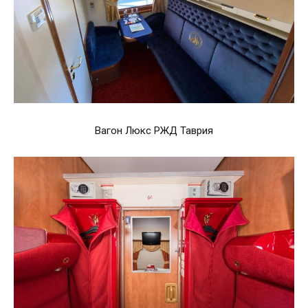
Вагон Люкс РЖД Таврия