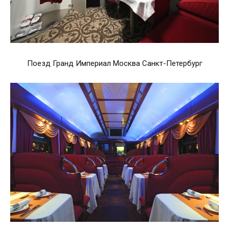
Поезд Гранд Империал Москва Санкт-Петербург