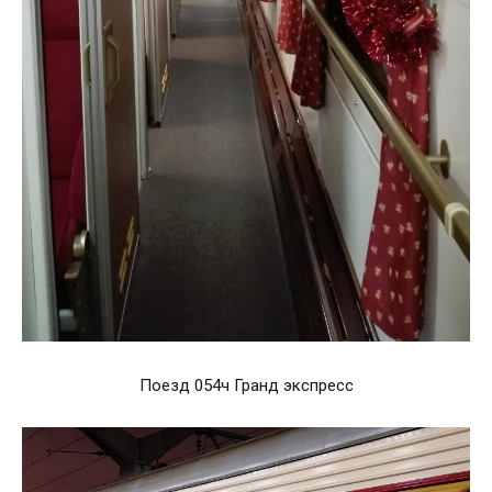
Поезд 054ч Гранд экспресс