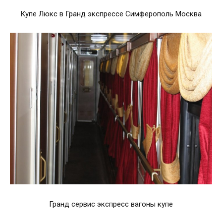
Купе Люкс в Гранд экспрессе Симферополь Москва
Гранд сервис экспресс вагоны купе