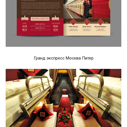
Гранд экспресс Москва Питер