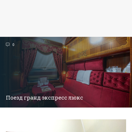
0
Поезд гранд экспресс люкс