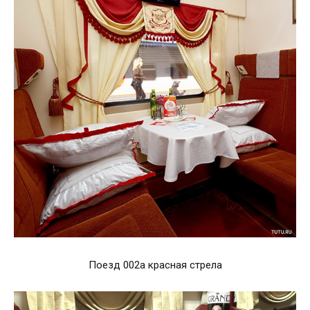
Поезд 002а красная стрела