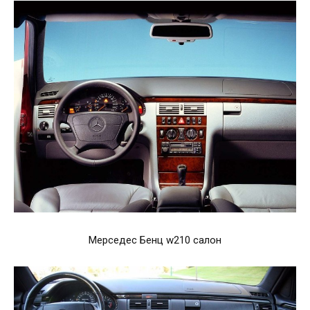
Мерседес Бенц w210 салон