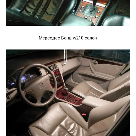
Мерседес Бенц w210 салон