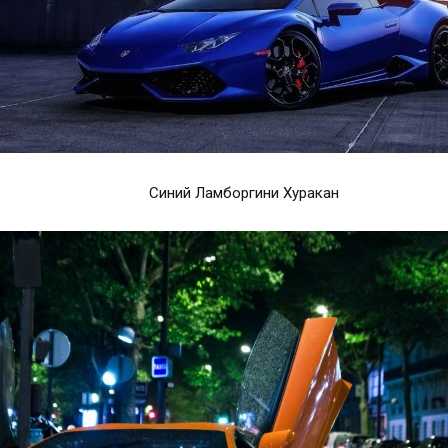
Синий Ламборгини Хуракан