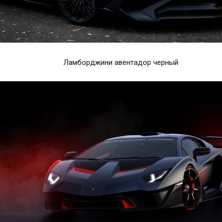
Ламборджини авентадор черный