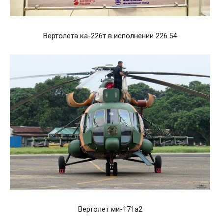
Вертолета ка-226т в исполнении 226.54
Вертолет ми-171а2