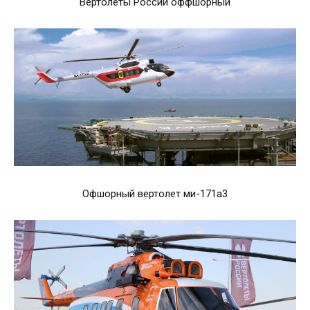
Вертолеты России оффшорный
Офшорный вертолет ми-171а3