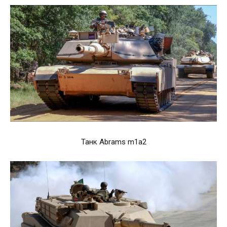
Танк Abrams m1a2