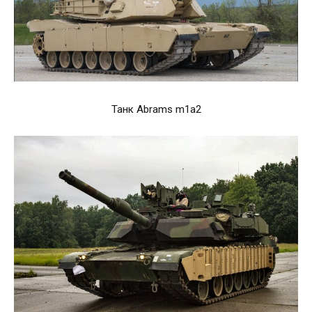
Танк Abrams m1a2