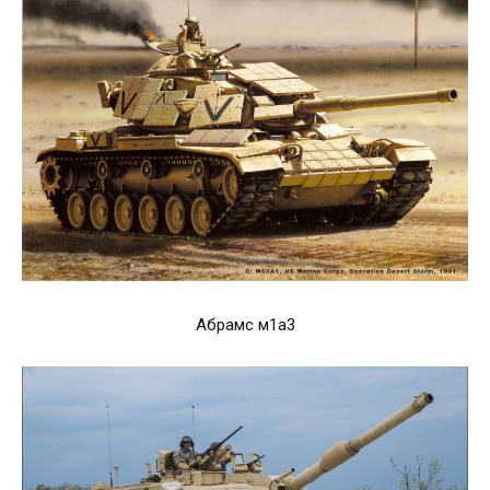
Абрамс м1а3