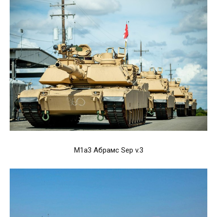
М1а3 Абрамс Sep v.3