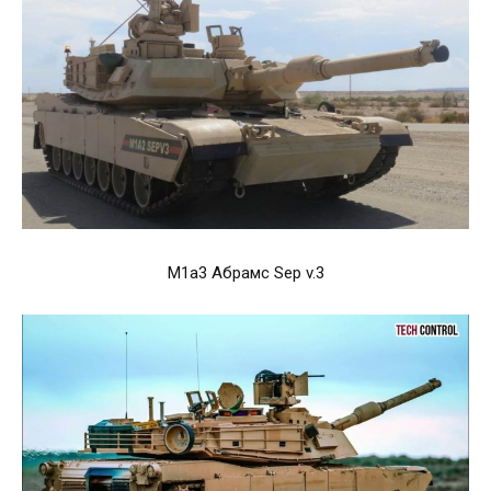
М1а3 Абрамс Sep v.3