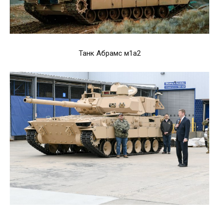
Танк Абрамс м1а2