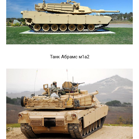
Танк Абрамс м1а2