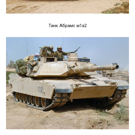
Танк Абрамс м1а2