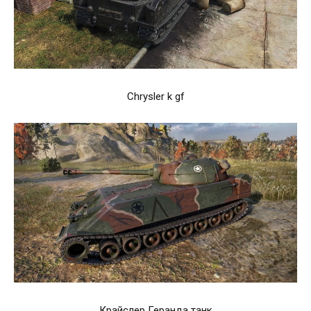
Chrysler k gf
Крайслер Геранда танк