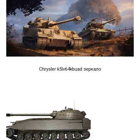
Chrysler k5lv64kbuad зеркало