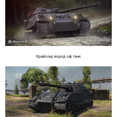
Крайслер ворлд оф танк