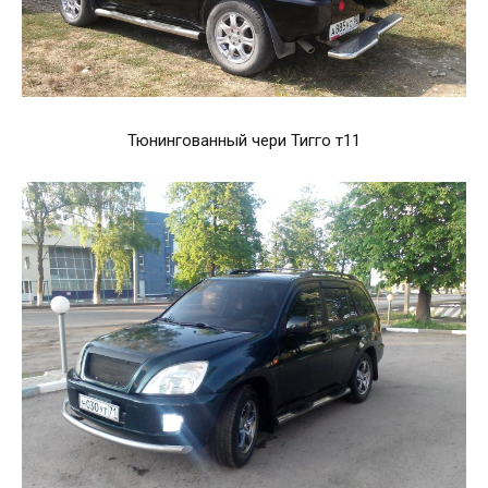
Тюнингованный чери Тигго т11