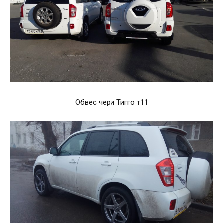
Обвес чери Тигго т11