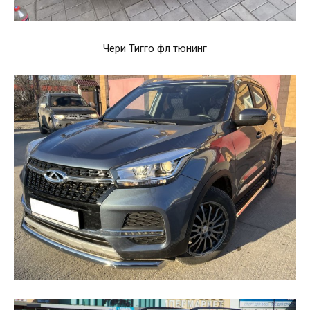
Чери Тигго фл тюнинг