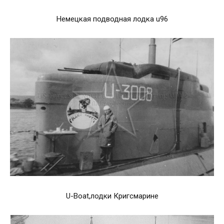
Немецкая подводная лодка u96
U-Boat,лодки Кригсмарине