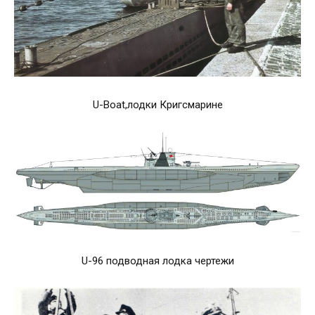
U-Boat,лодки Кригсмарине
U-96 подводная лодка чертежи