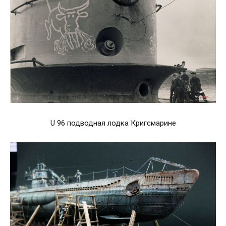
U 96 подводная лодка Кригсмарине