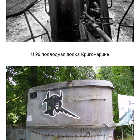
U 96 подводная лодка Кригсмарине