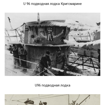
U 96 подводная лодка Кригсмарине
U96 подводная лодка