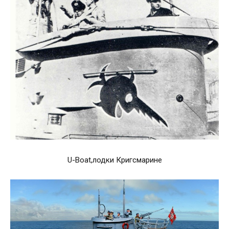
U-Boat,лодки Кригсмарине