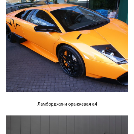
Ламборджини оранжевая а4