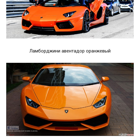
Ламборджини авентадор оранжевый