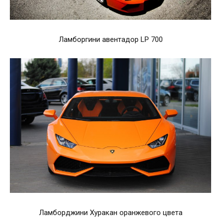
Ламборгини авентадор LP 700
Ламборджини Хуракан оранжевого цвета