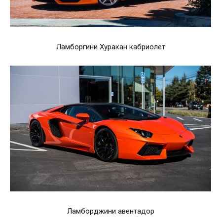
Ламборгини Хуракан кабриолет
Ламборджини авентадор