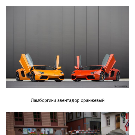
Ламборгини авентадор оранжевый