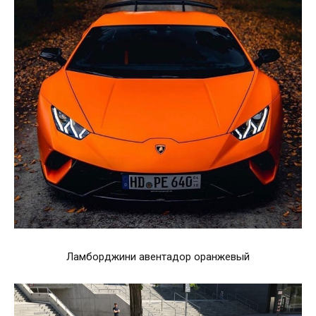
Ламборджини авентадор оранжевый