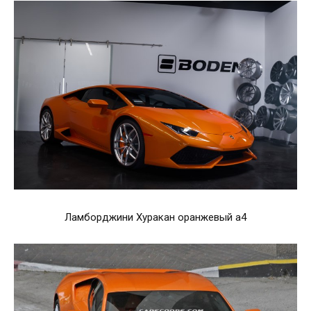
Ламборджини Хуракан оранжевый а4