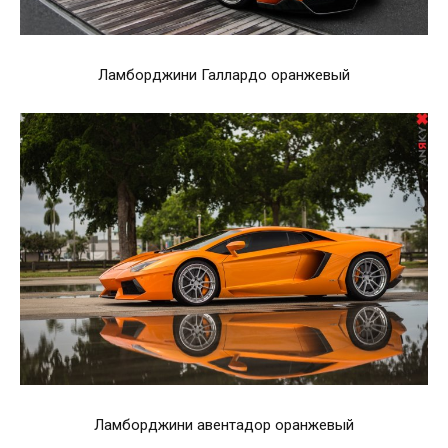
Ламборджини Галлардо оранжевый
Ламборджини авентадор оранжевый