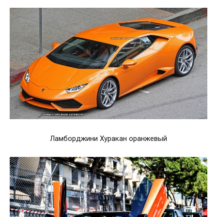
Ламборджини Хуракан оранжевый