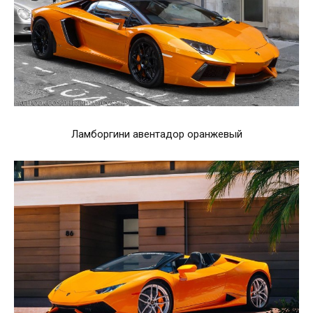
Ламборгини авентадор оранжевый