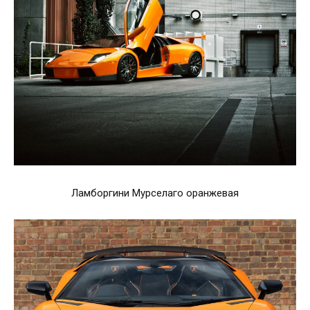
Ламборгини Мурселаго оранжевая