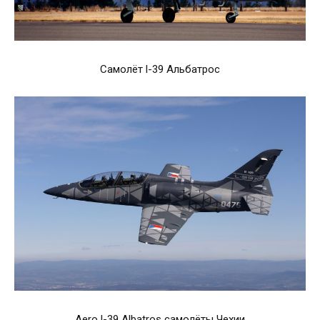
Самолëт l-39 Альбатрос
Aero l-39 Albatros самолёты Чехии