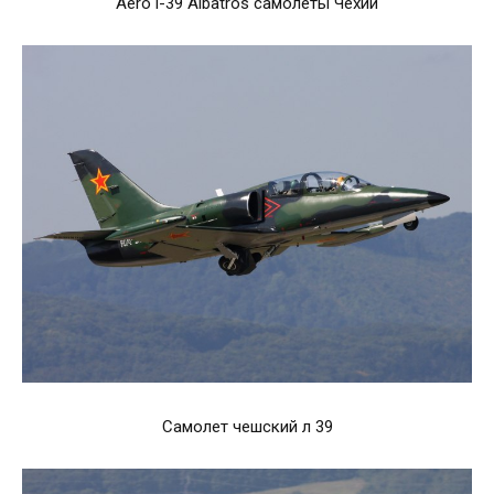
Aero l-39 Albatros самолёты Чехии
Самолет чешский л 39