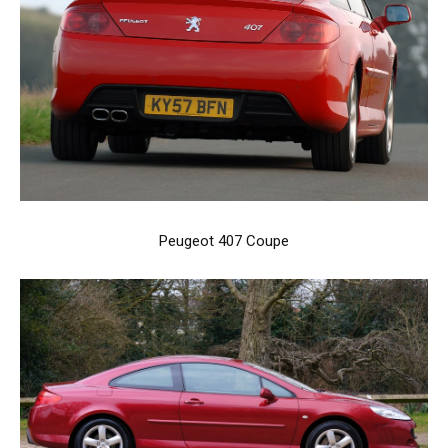
Peugeot 407 Coupe