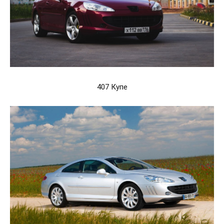
407 Купе