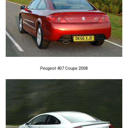
Peugeot 407 Coupe 2008