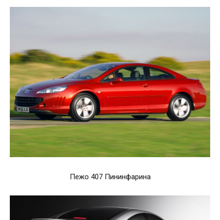
Пежо 407 Пининфарина