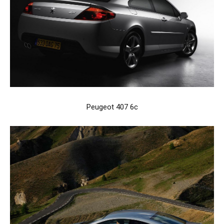
Peugeot 407 6c