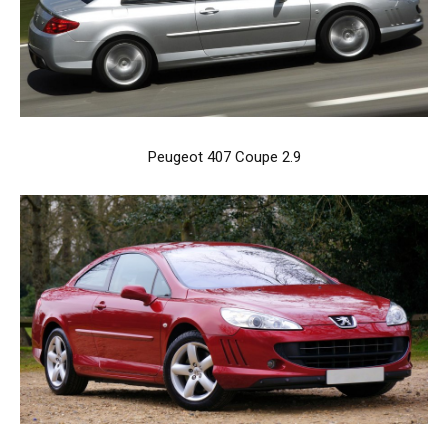
Peugeot 407 Coupe 2.9