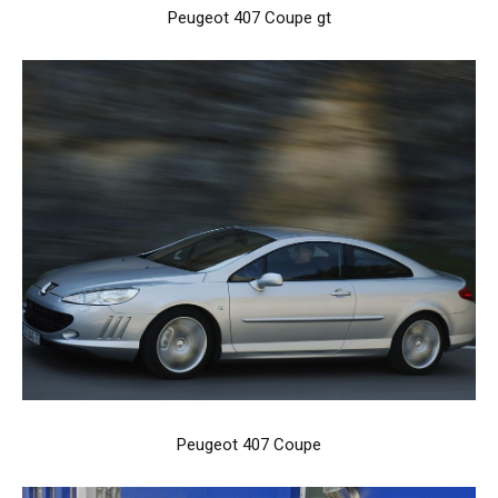
Peugeot 407 Coupe gt
Peugeot 407 Coupe