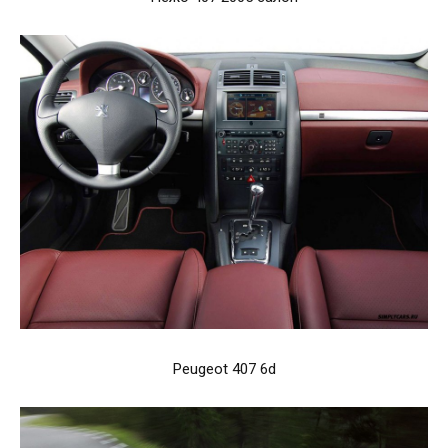
Peugeot 407 6d