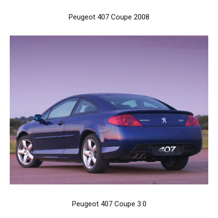
Peugeot 407 Coupe 2008
Peugeot 407 Coupe 3.0