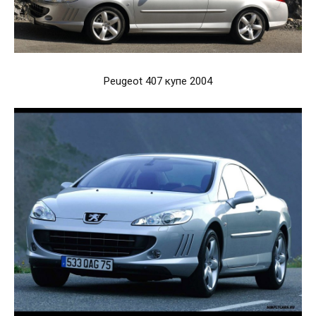
Peugeot 407 купе 2004