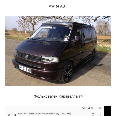
VW t4 ABT
Фольксваген Каравелла т4