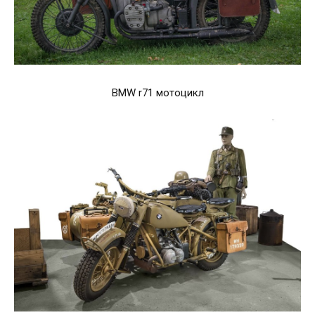
BMW r71 мотоцикл