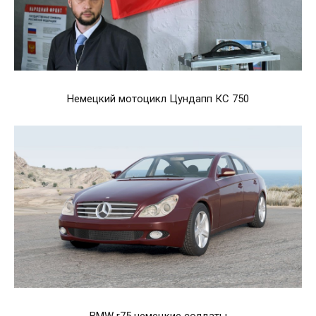
Немецкий мотоцикл Цундапп КС 750