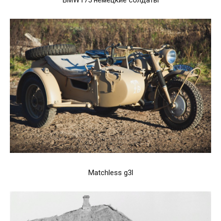
BMW r75 немецкие солдаты
Matchless g3l