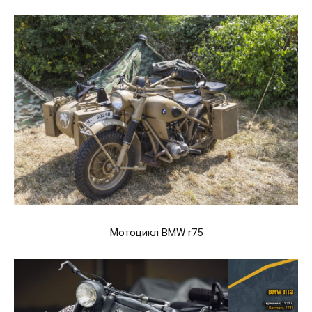
Мотоцикл BMW r75