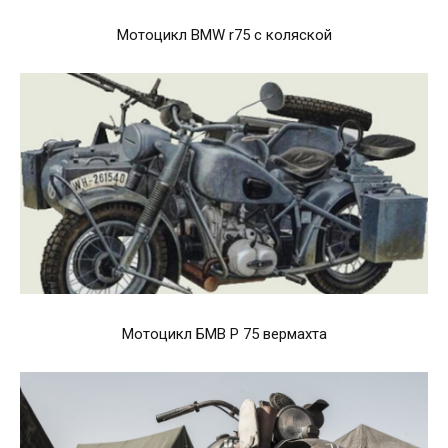
Мотоцикл BMW r75 с коляской
Мотоцикл БМВ Р 75 вермахта