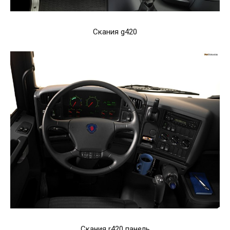
Скания g420
Скания r420 панель