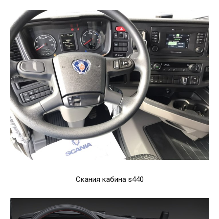
Скания кабина s440