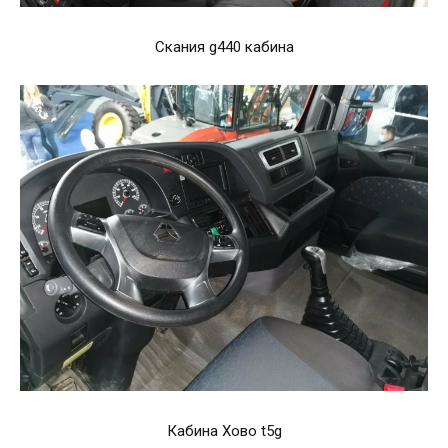
Скания g440 кабина
Кабина Хово t5g