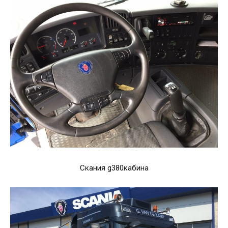
Скания g380кабина