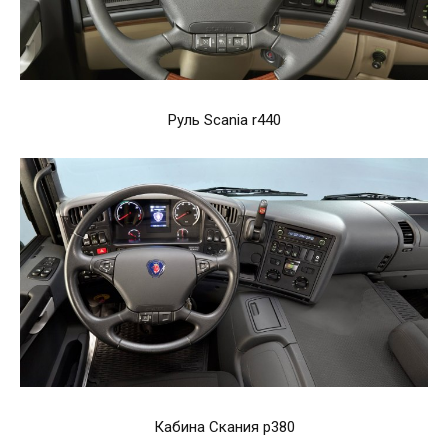
Руль Scania r440
Кабина Скания р380