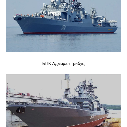
БПК Адмирал Трибуц