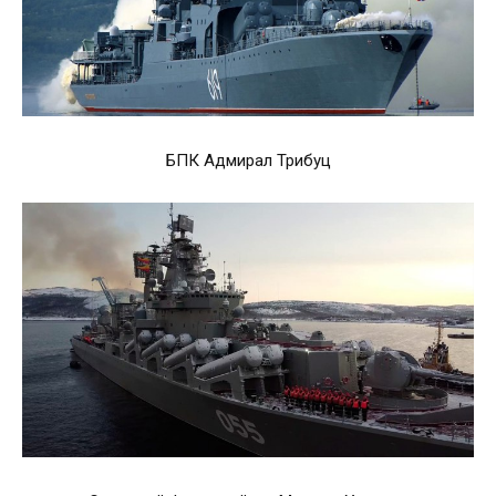
БПК Адмирал Трибуц