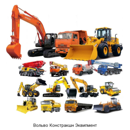
Вольво Констракшн Эквипмент