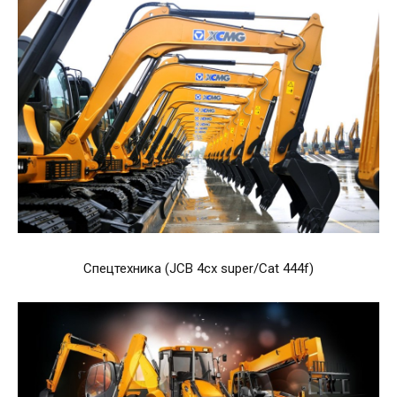
Спецтехника (JCB 4cx super/Cat 444f)