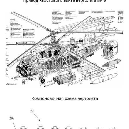
Привод хвостового винта вертолета ми 8
Компоновочная схема вертолета