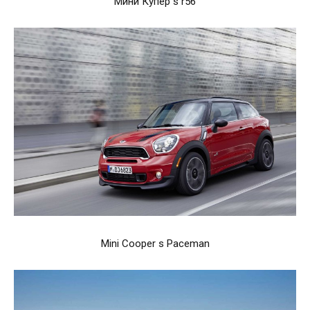
Мини Купер s r56
Mini Cooper s Paceman