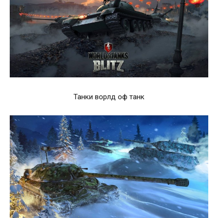
Танки ворлд оф танк