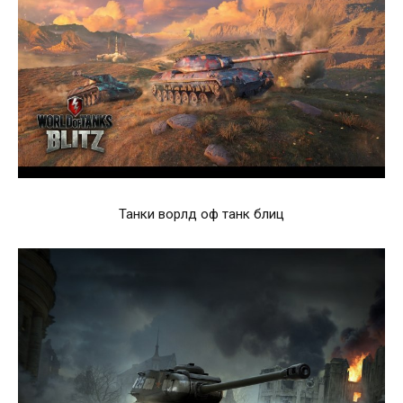
Танки ворлд оф танк блиц