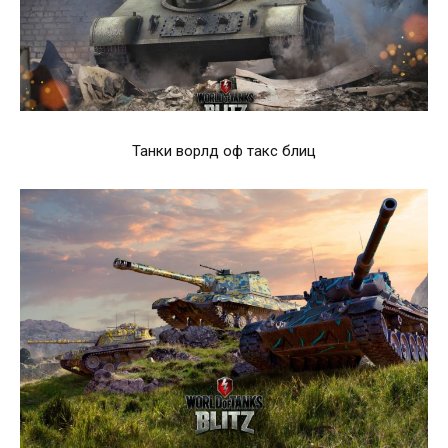
Танки ворлд оф такс блиц