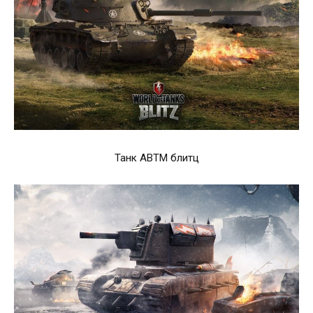
Танк АВТМ блитц