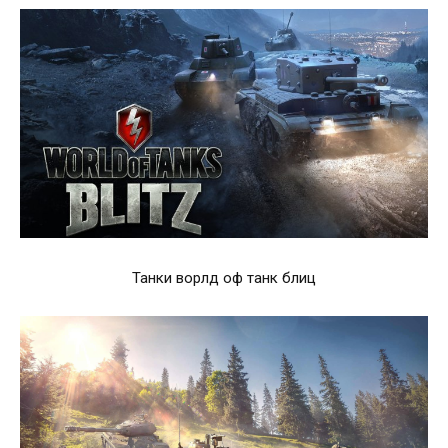
Танки ворлд оф танк блиц