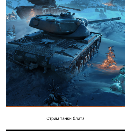
Стрим танки блитз