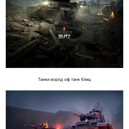
Танки ворлд оф танк блиц