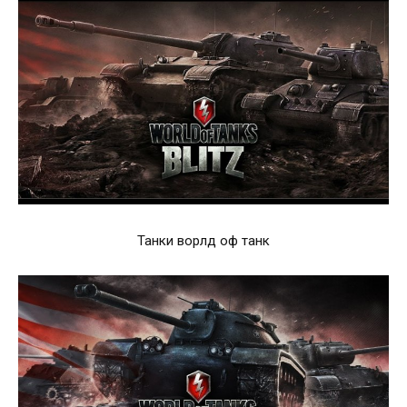
Танки ворлд оф танк