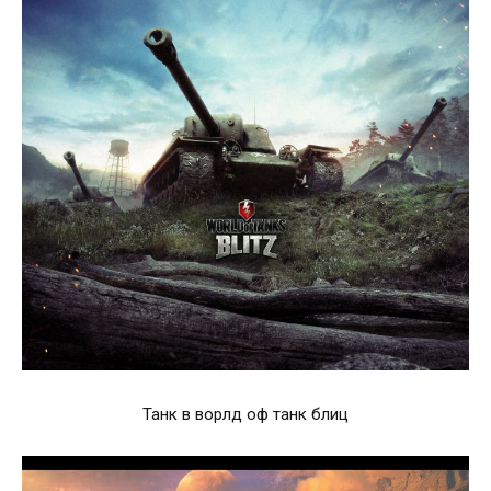
Танк в ворлд оф танк блиц