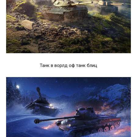
Танк в ворлд оф танк блиц