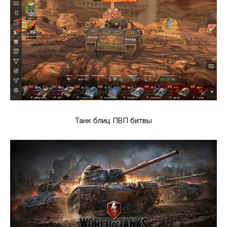
Танк блиц ПВП битвы