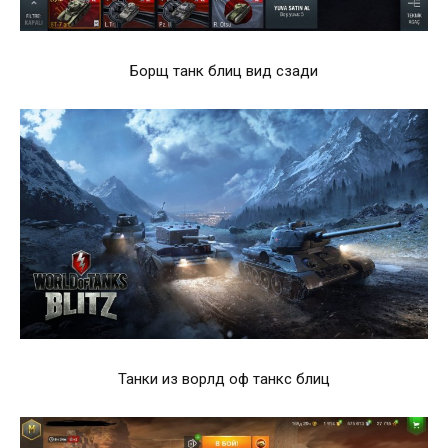
Борщ танк блиц вид сзади
Танки из ворлд оф танкс блиц