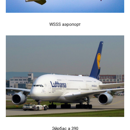
WSSS аэропорт
Эйрбас а 390