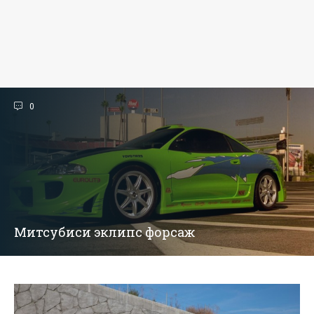
0
Митсубиси эклипс форсаж