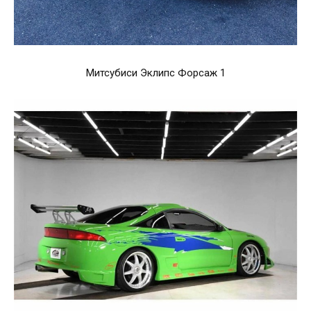
Митсубиси Эклипс Форсаж 1