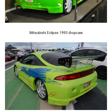
Mitsubishi Eclipse 1995 Форсаж