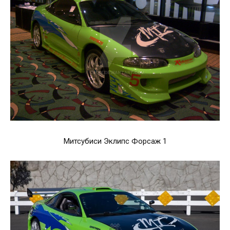
Митсубиси Эклипс Форсаж 1