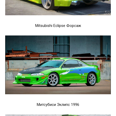
Mitsubishi Eclipse Форсаж
Митсубиси Эклипс 1996