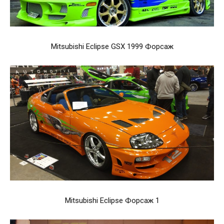
Mitsubishi Eclipse GSX 1999 Форсаж
Mitsubishi Eclipse Форсаж 1