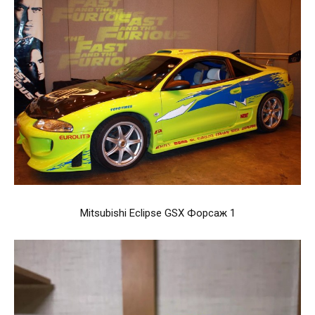
Mitsubishi Eclipse GSX Форсаж 1