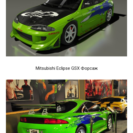
Mitsubishi Eclipse GSX Форсаж