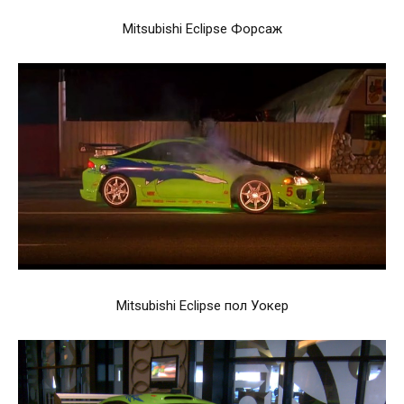
Mitsubishi Eclipse Форсаж
Mitsubishi Eclipse пол Уокер