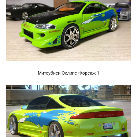
Митсубиси Эклипс Форсаж 1