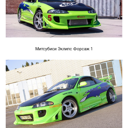
Митсубиси Эклипс Форсаж 1