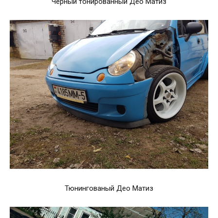
Чёрный тонированный Део Матиз
Тюнингованый Део Матиз