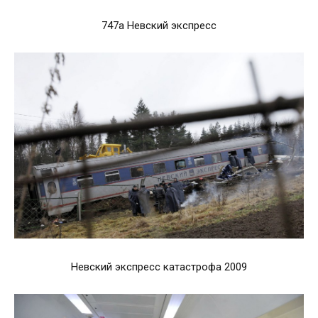
747а Невский экспресс
Невский экспресс катастрофа 2009