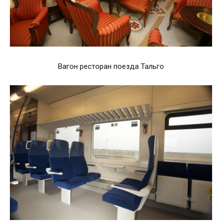
Вагон ресторан поезда Тальго