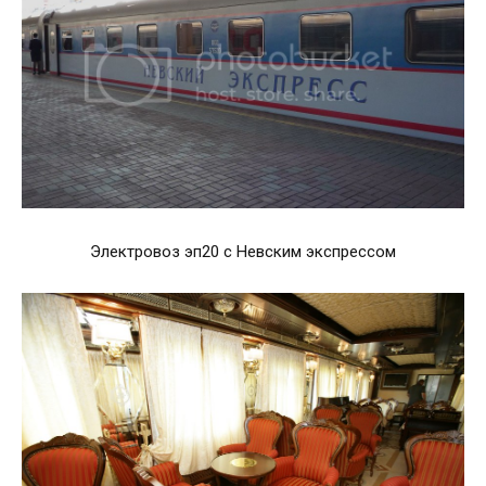
Электровоз эп20 с Невским экспрессом