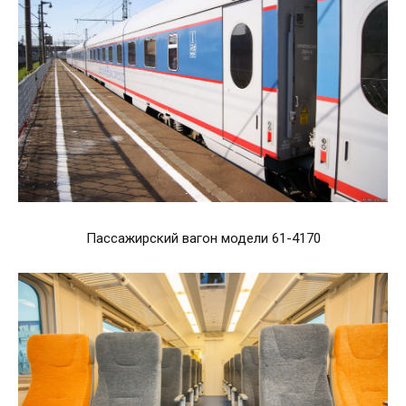
Пассажирский вагон модели 61-4170