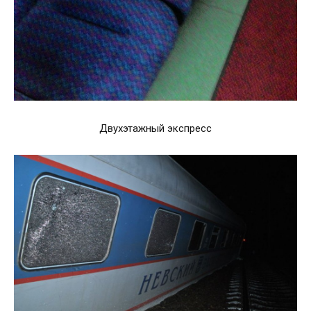
Двухэтажный экспресс