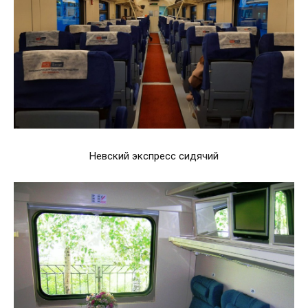
Невский экспресс сидячий