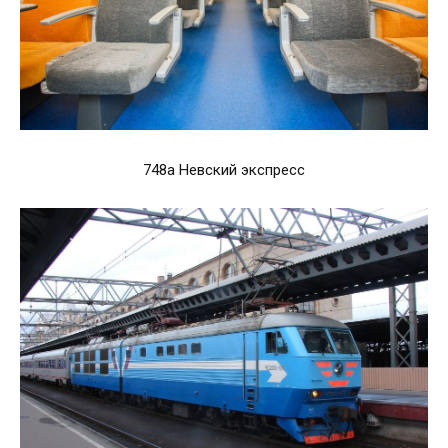
748а Невский экспресс