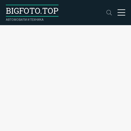
BIGFOTO.TOP
АВТОМОБИЛИ И ТЕХНИКА