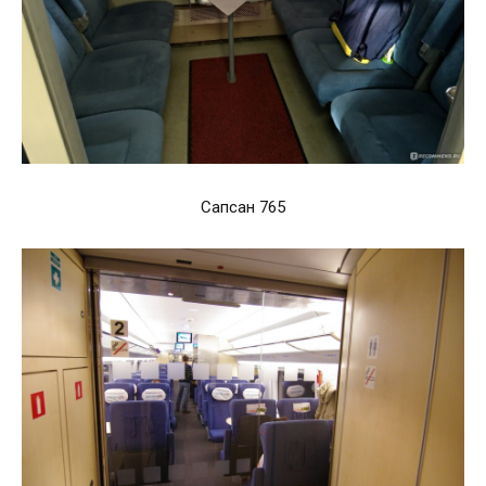
Сапсан 765