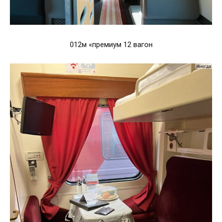
012м «премиум 12 вагон