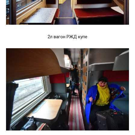
2л вагон РЖД купе