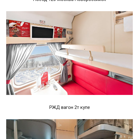
РЖД вагон 2т купе