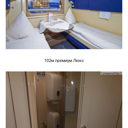
102м премиум Люкс