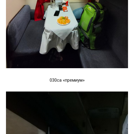
030са «премиум»