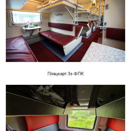
Плацкарт 3э ФПК