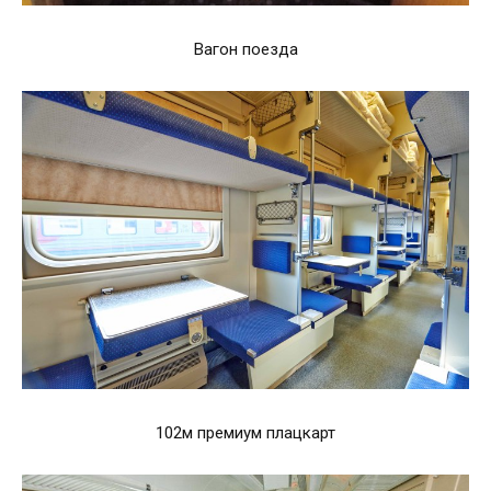
Вагон поезда
102м премиум плацкарт