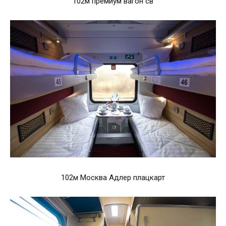
102м премиум вагон св
102м Москва Адлер плацкарт