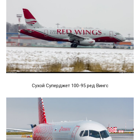
Сухой Суперджет 100-95 ред Вингс