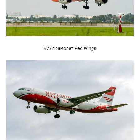
B772 самолет Red Wings