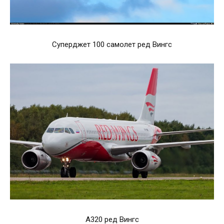
Суперджет 100 самолет ред Вингс
А320 ред Вингс