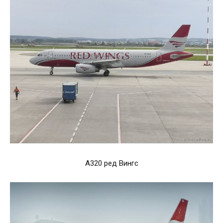
А320 ред Вингс