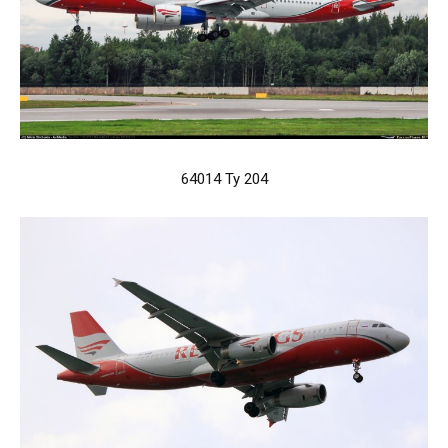
64014 Ту 204